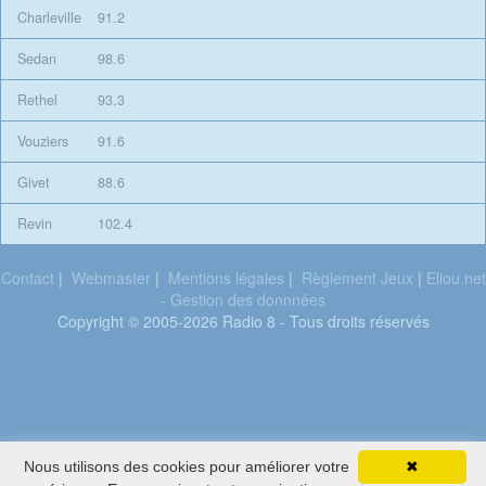
Charleville
91.2
Sedan
98.6
Rethel
93.3
Vouziers
91.6
Givet
88.6
Revin
102.4
Contact
|
Webmaster
|
Mentions légales
|
Règlement Jeux
|
Eliou.net
- Gestion des donnnées
Copyright © 2005-2026 Radio 8 - Tous droits réservés
Superbus
Nous utilisons des cookies pour améliorer votre
✖