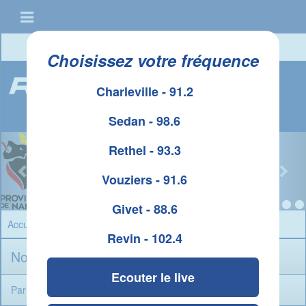
Connexion
|
Créer un compte
Choisissez votre fréquence
Charleville - 91.2
Sedan - 98.6
Rethel - 93.3
Vouziers - 91.6
Givet - 88.6
Accueil
» Contact
Revin - 102.4
Nous contacter
Ecouter le live
Par téléphone