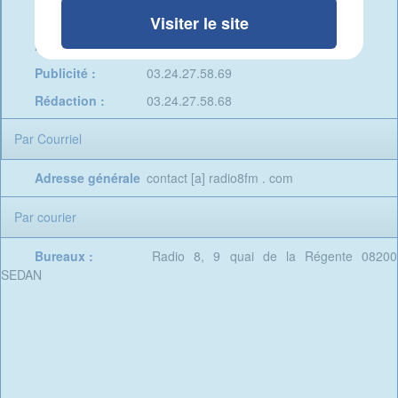
Studio :
03.24.27.45.46
Visiter le site
Admin. & Prog. :
03.24.27.66.72
Publicité :
03.24.27.58.69
Rédaction :
03.24.27.58.68
Par Courriel
Adresse générale
contact [a] radio8fm . com
Par courier
Bureaux :
Radio 8, 9 quai de la Régente 08200
SEDAN