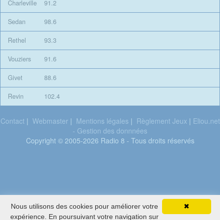
Charleville
91.2
Sedan
98.6
Rethel
93.3
Vouziers
91.6
Givet
88.6
Revin
102.4
Contact
|
Webmaster
|
Mentions légales
|
Règlement Jeux
|
Eliou.net
- Gestion des donnnées
Copyright © 2005-2026 Radio 8 - Tous droits réservés
Nous utilisons des cookies pour améliorer votre
✖
Vitaa
expérience. En poursuivant votre navigation sur