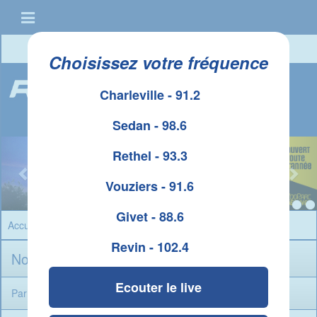
Connexion
|
Créer un compte
Choisissez votre fréquence
Charleville - 91.2
Sedan - 98.6
Rethel - 93.3
Vouziers - 91.6
Givet - 88.6
Accueil
» Contact » webmaster
Revin - 102.4
Nous contacter
Ecouter le live
Par téléphone