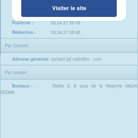
Studio :
03.24.27.45.46
Visiter le site
Admin. & Prog. :
03.24.27.66.72
Publicité :
03.24.27.58.69
Rédaction :
03.24.27.58.68
Par Courriel
Adresse générale
contact [a] radio8fm . com
Par courier
Bureaux :
Radio 8, 9 quai de la Régente 08200
SEDAN