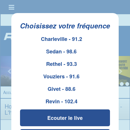
Connexion
|
Créer un compte
Choisissez votre fréquence
Charleville - 91.2
Sedan - 98.6
Rethel - 93.3
Vouziers - 91.6
Givet - 88.6
Accueil
»
Horoscope
» Sagittaire
Revin - 102.4
Horoscope Sagittaire du Jeudi 6 Aoï¿½t 2026 -
L'horoscope du jour
Ecouter le live